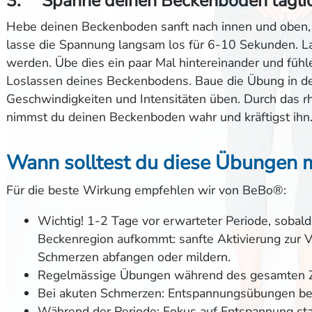
3. Spanne deinen Beckenboden täglich
Hebe deinen Beckenboden sanft nach innen und oben,
lasse die Spannung langsam los für 6-10 Sekunden. L
werden. Übe dies ein paar Mal hintereinander und fü
Loslassen deines Beckenbodens. Baue die Übung in dei
Geschwindigkeiten und Intensitäten üben. Durch das
nimmst du deinen Beckenboden wahr und kräftigst ihn
Wann solltest du diese Übungen 
Für die beste Wirkung empfehlen wir von BeBo®:
Wichtig! 1-2 Tage vor erwarteter Periode, sobald 
Beckenregion aufkommt: sanfte Aktivierung zur
Schmerzen abfangen oder mildern.
Regelmässige Übungen während des gesamten Zy
Bei akuten Schmerzen: Entspannungsübungen be
Während der Periode: Fokus auf Entspannung stat