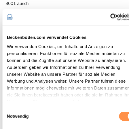
8001 Zürich
Vertretung Deutschland
Telefon:
+49 (0) 176 72 74 42 98
E-Mail:
info@beckenboden.com
Beckenboden.com verwendet Cookies
Webumsetzung
Wir verwenden Cookies, um Inhalte und Anzeigen zu
Ein gut gelauntes Webprojekt. Mit viel Leidenschaft
personalisieren, Funktionen für soziale Medien anbieten zu
entwickelt und umgesetzt durch die
Code Crush GmbH
.
können und die Zugriffe auf unsere Website zu analysieren.
Außerdem geben wir Informationen zu Ihrer Verwendung
unserer Website an unsere Partner für soziale Medien,
Werbung und Analysen weiter. Unsere Partner führen diese
Informationen möglicherweise mit weiteren Daten zusammen
die Sie ihnen bereitgestellt haben oder die sie im Rahmen Ihr
Nutzung der Dienste gesammelt haben.
Einwilligungsauswahl
Notwendig