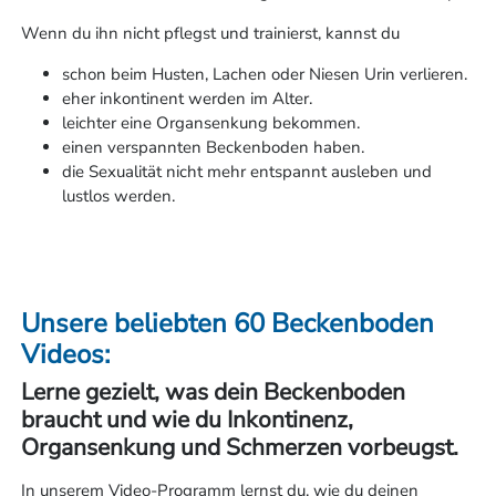
Wenn du ihn nicht pflegst und trainierst, kannst du
schon beim Husten, Lachen oder Niesen Urin verlieren.
eher inkontinent werden im Alter.
leichter eine Organsenkung bekommen.
einen verspannten Beckenboden haben.
die Sexualität nicht mehr entspannt ausleben und
lustlos werden.
Unsere beliebten 60 Beckenboden
Videos:
Lerne gezielt, was dein Beckenboden
braucht und wie du Inkontinenz,
Organsenkung und Schmerzen vorbeugst.
In unserem Video-Programm lernst du, wie du deinen