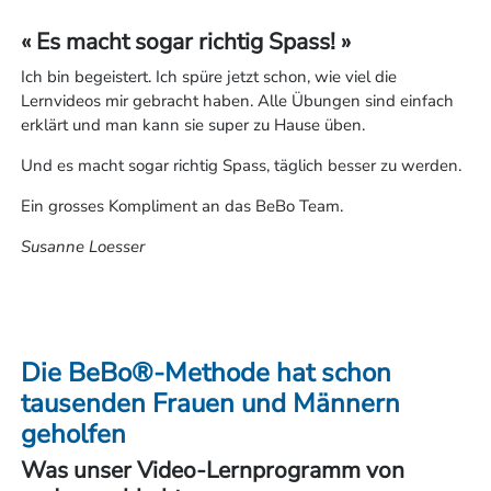
« Es macht sogar richtig Spass! »
Ich bin begeistert. Ich spüre jetzt schon, wie viel die
Lernvideos mir gebracht haben. Alle Übungen sind einfach
erklärt und man kann sie super zu Hause üben.
Und es macht sogar richtig Spass, täglich besser zu werden.
Ein grosses Kompliment an das BeBo Team.
Susanne Loesser
Die BeBo®-Methode hat schon
tausenden Frauen und Männern
geholfen
Was unser Video-Lernprogramm von