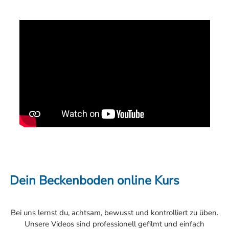
Dein Beckenboden online Kurs
Bei uns lernst du, achtsam, bewusst und kontrolliert zu üben.
Unsere Videos sind professionell gefilmt und einfach