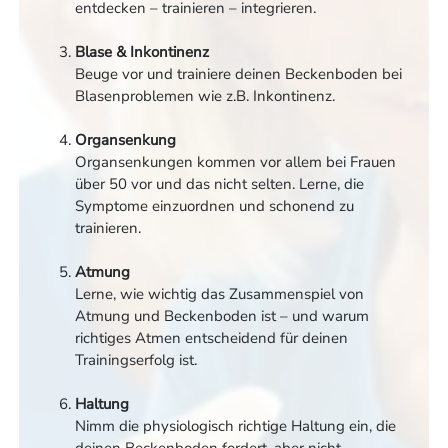
entdecken – trainieren – integrieren.
Blase & Inkontinenz
Beuge vor und trainiere deinen Beckenboden bei
Blasenproblemen wie z.B. Inkontinenz.
Organsenkung
Organsenkungen kommen vor allem bei Frauen
über 50 vor und das nicht selten. Lerne, die
Symptome einzuordnen und schonend zu
trainieren.
Atmung
Lerne, wie wichtig das Zusammenspiel von
Atmung und Beckenboden ist – und warum
richtiges Atmen entscheidend für deinen
Trainingserfolg ist.
Haltung
Nimm die physiologisch richtige Haltung ein, die
deinen Beckenboden fordert, aber nicht