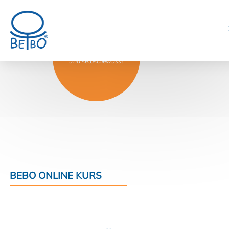
Fühl dich fit, sicher
und selbstbewusst
BEBO ONLINE KURS