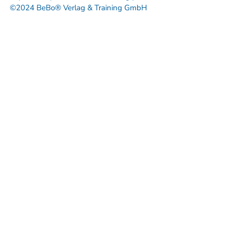
©2024 BeBo® Verlag & Training GmbH