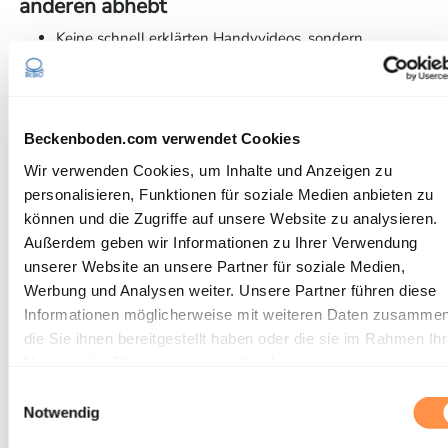
anderen abhebt
Keine schnell erklärten Handyvideos, sondern
fundiertes Wissen aus 30 Jahren Erfahrung.
Einfach, verständlich und anschaulich erklärt von
unseren Beckenboden Profis.
Konkrete Übungen für bestimmte Probleme.
Beckenboden.com verwendet Cookies
Die perfekte Ergänzung zu deinem Training, sei es
Pilates, Yoga, Krafttraining…
Wir verwenden Cookies, um Inhalte und Anzeigen zu
Jederzeit abrufbar, wo immer du bist. Zeitlich unlimitiert.
personalisieren, Funktionen für soziale Medien anbieten zu
können und die Zugriffe auf unsere Website zu analysieren.
Außerdem geben wir Informationen zu Ihrer Verwendung
unserer Website an unsere Partner für soziale Medien,
Werbung und Analysen weiter. Unsere Partner führen diese
Informationen möglicherweise mit weiteren Daten zusammen
die Sie ihnen bereitgestellt haben oder die sie im Rahmen Ihr
Nutzung der Dienste gesammelt haben.
Endlich aufrecht, sicher und fit durch den
Einwilligungsauswahl
Notwendig
Alltag