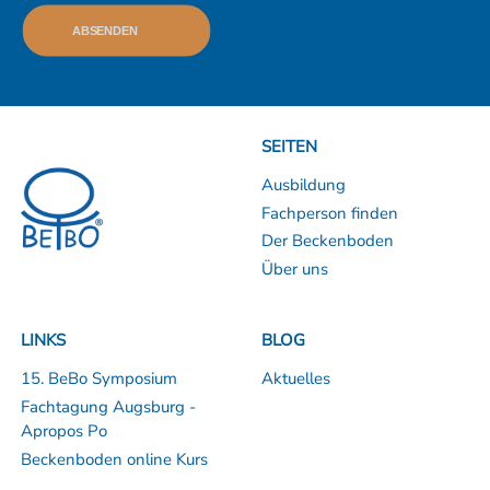
die Gültigkeit der übrigen Teilnahmebedingungen
ABSENDEN
unberührt.
Der Rechtsweg ist ausgeschlossen.
SEITEN
Ausbildung
Fachperson finden
Der Beckenboden
Über uns
LINKS
BLOG
15. BeBo Symposium
Aktuelles
Fachtagung Augsburg -
Apropos Po
Beckenboden online Kurs