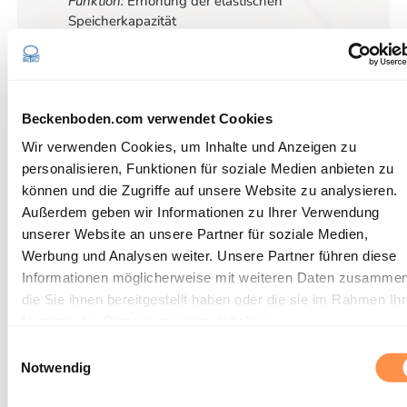
Funktion:
Erhöhung der elastischen
Speicherkapazität
Beckenboden.com verwendet Cookies
Was sind die Voraussetzungen für
Faszientraining im Beckenboden?
Wir verwenden Cookies, um Inhalte und Anzeigen zu
personalisieren, Funktionen für soziale Medien anbieten zu
Nicht jeder benötigt das gleiche Faszientraining für den
können und die Zugriffe auf unsere Website zu analysieren.
Beckenboden. Jede Person bringt unterschiedliche
Außerdem geben wir Informationen zu Ihrer Verwendung
Voraussetzungen hinsichtlich Alter, Trainingszustand oder
unserer Website an unsere Partner für soziale Medien,
Verletzungen mit. Auch gibt es zwei unterschiedliche
Werbung und Analysen weiter. Unsere Partner führen diese
Faszientypen: Der Schlangenmensch oder der Wikingertyp.
Informationen möglicherweise mit weiteren Daten zusammen
Du solltest deine Übungen immer deinem Bindegewebe
anpassen. Schlangenmenschen haben ein lockeres, weiches
die Sie ihnen bereitgestellt haben oder die sie im Rahmen Ihr
Bindegewebe und sind graziler und beweglich. Sie neigen
Nutzung der Dienste gesammelt haben.
eher zu schwächeren Faszien und sollten unbedingt ihre
Einwilligungsauswahl
Faszien gut trainieren. Wikingertypen haben ein festes
Notwendig
Bindegewebe. Sie sind stark, muskulös und kompakt.