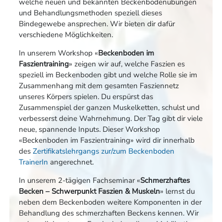
welche neuen und bekannten Beckenbodenübungen
und Behandlungsmethoden speziell dieses
Bindegewebe ansprechen. Wir bieten dir dafür
verschiedene Möglichkeiten.
In unserem Workshop «
Beckenboden im
Faszientraining
» zeigen wir auf, welche Faszien es
speziell im Beckenboden gibt und welche Rolle sie im
Zusammenhang mit dem gesamten Fasziennetz
unseres Körpers spielen. Du erspürst das
Zusammenspiel der ganzen Muskelketten, schulst und
verbesserst deine Wahrnehmung. Der Tag gibt dir viele
neue, spannende Inputs. Dieser Workshop
«Beckenboden im Faszientraining» wird dir innerhalb
des
Zertifikatslehrgangs zur/zum Beckenboden
TrainerIn
angerechnet.
In unserem 2-tägigen Fachseminar «
Schmerzhaftes
Becken – Schwerpunkt Faszien & Muskeln
» lernst du
neben dem Beckenboden weitere Komponenten in der
Behandlung des schmerzhaften Beckens kennen. Wir