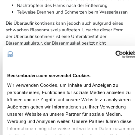
Nachtröpfeln des Harns nach der Entleerung
Teilweise Brennen und Schmerzen beim Wasserlassen
Die Überlaufinkontinenz kann jedoch auch aufgrund eines
schwachen Blasenmuskels auftreten. Ursache dieser Form
der Überlaufinkontinenz ist eine Unteraktivität der
Blasenmuskulatur, der Blasenmuskel besitzt nicht
ausreichend Kraft, um in der Entleerungsphase die Blase
restharnfrei zu entleeren. Die Blase füllt sich und läuft über!
Lassen Sie sich auf jeden Fall ärztlich abklären.
Beckenboden.com verwendet Cookies
Belastungsinkontinenz
Wir verwenden Cookies, um Inhalte und Anzeigen zu
personalisieren, Funktionen für soziale Medien anbieten zu
Bei körperlichen Belastungen wie beiwpielsweise durch
können und die Zugriffe auf unsere Website zu analysieren.
Lachen, Husten, Niesen oder durch Heben von schweren
Lasten kommt es zur Druckerhöhung im Bauchraum. Der
Außerdem geben wir Informationen zu Ihrer Verwendung
Harnröhrenschliessmuskel und der Beckenboden sind nicht
unserer Website an unsere Partner für soziale Medien,
in der Lage, dem plötzlichen Druck gegenzuhalten. Die
Werbung und Analysen weiter. Unsere Partner führen diese
Druckerhöhung führt dann zu unfreiwilligem Urinverlust.
Informationen möglicherweise mit weiteren Daten zusammen