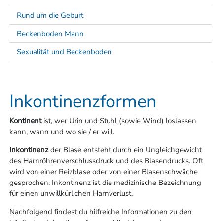
Finde jetzt deine Beckenboden
Fachperson in deiner Nähe!
Rund um die Geburt
Mit fundierter BeBo® Aus- und Weiterbildung begleiten dic
Beckenboden Mann
unsere BeBo® Trainerinnen und Therapeutinnen kompetent
Sexualität und Beckenboden
und einfühlsam. Finde deine Fachperson in deiner Nähe:
Schweiz, Deutschland, Österreich oder Südtirol.
Inkontinenzformen
Kontinent
ist, wer Urin und Stuhl (sowie Wind) loslassen
kann, wann und wo sie / er will.
Inkontinenz
der Blase entsteht durch ein Ungleichgewicht
des Harnröhrenverschlussdruck und des Blasendrucks. Oft
wird von einer Reizblase oder von einer Blasenschwäche
gesprochen. Inkontinenz ist die medizinische Bezeichnung
für einen unwillkürlichen Harnverlust.
Nachfolgend findest du hilfreiche Informationen zu den