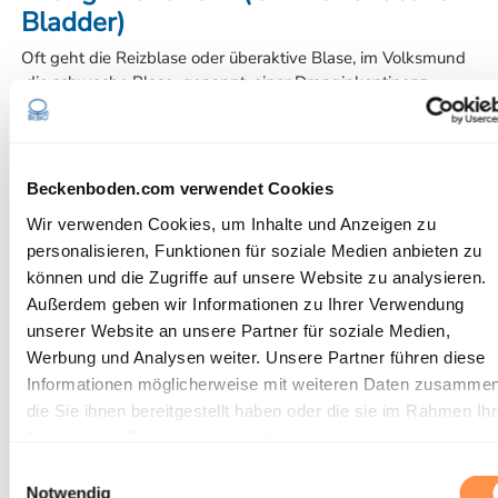
Bladder)
Oft geht die Reizblase oder überaktive Blase, im Volksmund
‹die schwache Blase› genannt, einer Dranginkontinenz
voraus. Ein häufiger, nur schwer unterdrückbarer Harndrang
steht im Vordergrund. Häufig schaffen die Betroffenen es
nicht mehr rechtzeitig bis zur Toilette.
Beckenboden.com verwendet Cookies
Die Drangsymptome können durch eine Übererregbarkeit
des Blasenmuskels ausgelöst sein. Übersteigt der
Wir verwenden Cookies, um Inhalte und Anzeigen zu
Blasendruck den Druck auf den Harnröhrenschliessmuskel,
personalisieren, Funktionen für soziale Medien anbieten zu
kommt es zu unfreiwilligem Harnabgang.
können und die Zugriffe auf unsere Website zu analysieren.
Außerdem geben wir Informationen zu Ihrer Verwendung
Eine ärztliche Abklärung ist empfehlenswert.
unserer Website an unsere Partner für soziale Medien,
Werbung und Analysen weiter. Unsere Partner führen diese
Überlaufinkontinenz
Informationen möglicherweise mit weiteren Daten zusammen
Bei der Überlaufinkontinenz wird der Blasenausgang durch
die Sie ihnen bereitgestellt haben oder die sie im Rahmen Ihr
ein Hindernis verengt oder versperrt. Der Blasenmuskel kann
Nutzung der Dienste gesammelt haben.
diese Behinderung trotz einer Druckerhöhung nicht
Einwilligungsauswahl
überwinden und es kommt zu einer Überdehnung des
Notwendig