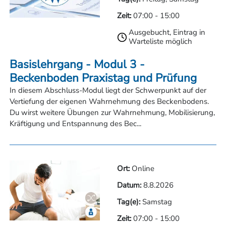
ADMEDIA – Weiterbildungszentrum, Chemnitz
Zeit:
07:00
-
15:00
Fortbildungsinstitut Waldenburg, Waldenburg
Bildungsakademie des Landessportbundes e.V.,
Ausgebucht, Eintrag in
Warteliste möglich
Frankfurt
Grone Bildungszentrum, Hamburg
Basislehrgang - Modul 3 -
Bildungscampus für Gesundheits- und Sozialberufe
Beckenboden Praxistag und Prüfung
St. Johannisstift GmbH, Bad Lippspringe
Medizinisches Fortbildungszentrum Hagen GmbH,
In diesem Abschluss-Modul liegt der Schwerpunkt auf der
Hagen
Vertiefung der eigenen Wahrnehmung des Beckenbodens.
Du wirst weitere Übungen zur Wahrnehmung, Mobilisierung,
Beckenboden Ausbildung
Kräftigung und Entspannung des Bec...
Österreich / Südtirol
Wir bieten in Kooperation mit den folgenden Schulen
verschiedene Lehrgänge, Seminare und Workshops in
Ort:
Online
diesen Städten an:
Datum:
8.8.2026
Beckenboden Ausbildung Klagenfurt
Tag(e):
Samstag
Beckenboden Ausbildung Südtirol, Vahrn
Zeit:
07:00
-
15:00