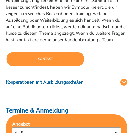
Fortbildungsmöglichkeiten bieten können. Damit du dich
besser zurechtfindest, haben wir Symbole kreiert, die dir
zeigen, um welches Beckenboden Training, welche
Ausbildung oder Weiterbildung es sich handelt. Wenn du
auf eine Rubrik unten klickst, werden dir automatisch nur die
Kurse zu diesem Thema angezeigt. Wenn du weitere Fragen
hast, kontaktiere gerne unser Kundenberatungs-Team.
KONTAKT
Kooperationen mit Ausbildungsschulen
Beckenboden Ausbildung Schweiz
Wir bieten in Kooperation mit CareStudy den
Termine & Anmeldung
Basislehrgang zur/zum zert.
BeckenbodenFachfrau/Fachmann (als Kompaktwoche) an.
Angebot
Beckenboden Ausbildung in Bad Zurzach
ALLE