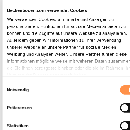
Beckenboden
Beckenboden.com verwendet Cookies
Modul 1 bietet eine umfassende Einführung in die Anatomie
des Beckens und des Beckenbodens, einschliesslich der drei
Wir verwenden Cookies, um Inhalte und Anzeigen zu
Beckenbodenschichten und deren Funktionen. Neben der
personalisieren, Funktionen für soziale Medien anbieten zu
Analyse der Aufgaben des Becke...
können und die Zugriffe auf unsere Website zu analysieren.
Außerdem geben wir Informationen zu Ihrer Verwendung
unserer Website an unsere Partner für soziale Medien,
Werbung und Analysen weiter. Unsere Partner führen diese
September 2026
Informationen möglicherweise mit weiteren Daten zusammen
die Sie ihnen bereitgestellt haben oder die sie im Rahmen Ihr
Ort:
Online
Nutzung der Dienste gesammelt haben.
Datum:
3.9.2026
-
4.9.2026
Einwilligungsauswahl
Notwendig
Tag(e):
Donnerstag, Freitag
Zeit:
07:00
-
15:00
Präferenzen
Ausgebucht, Eintrag in
Warteliste möglich
Statistiken