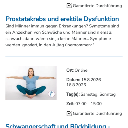
Termine und Anmeldung unter:
Garantierte Durchführung
Fortbildungszentrum Klagenfurt
Bildungshaus im Kloster Neustift, Südtirol
Prostatakrebs und erektile Dysfunktion
Sind Männer immun gegen Erkrankungen? Symptome sind
ein Anzeichen von Schwäche und Männer sind niemals
schwach; dann wären sie ja keine Männer... Symptome
werden ignoriert, in den Alltag übernommen: "...
Ort:
Online
Datum:
15.8.2026
-
16.8.2026
Tag(e):
Samstag, Sonntag
Zeit:
07:00
-
15:00
Garantierte Durchführung
Schwangerschaft und Rückbildung -