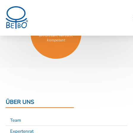
Das BeBo®
Dozententeam –
einfühlsam, herzlich,
kompetent
ÜBER UNS
Team
Expertenrat