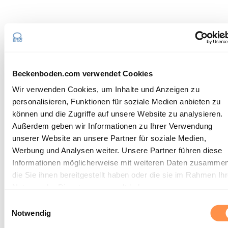
Unser interdisziplinäres Team – deine
neue Community
Wir sind stolz auf unsere Vielfalt: ÄrztInnen, Hebammen,
PhysiotherapeutInnen und Trainerinnen bereichern unser
Beckenboden.com verwendet Cookies
Team mit ihrem Wissen. Wir sind immer am Puls der Zeit.
Wir verwenden Cookies, um Inhalte und Anzeigen zu
Unser BeBo®-Expertenrat tagt regelmässig und gibt aktuelle
personalisieren, Funktionen für soziale Medien anbieten zu
Informationen an alle DozentInnen weiter. Gemeinsam
können und die Zugriffe auf unsere Website zu analysieren.
können wir etwas für die Beckenbodengesundheit tun!
Außerdem geben wir Informationen zu Ihrer Verwendung
unserer Website an unsere Partner für soziale Medien,
Profitiere vom interdisziplinären Austausch und trage selbst
Werbung und Analysen weiter. Unsere Partner führen diese
zur Weiterentwicklung unseres Fachgebiets bei!
Informationen möglicherweise mit weiteren Daten zusammen
die Sie ihnen bereitgestellt haben oder die sie im Rahmen Ihr
Was du mitbringen solltest:
Nutzung der Dienste gesammelt haben.
Fundierte medizinische, therapeutische oder
Einwilligungsauswahl
trainingsbezogene Ausbildung
Notwendig
Mehrjährige Berufspraxis im Bereich Beckenboden,