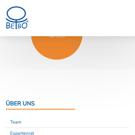
BeBo® – das Original
seit 1996
ÜBER UNS
Team
Expertenrat