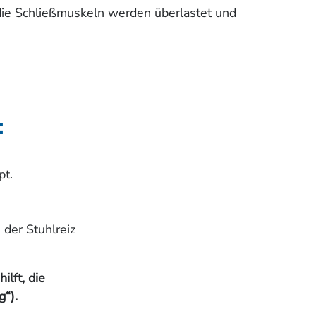
die Schließmuskeln werden überlastet und
:
pt.
 der Stuhlreiz
lft, die
g“).