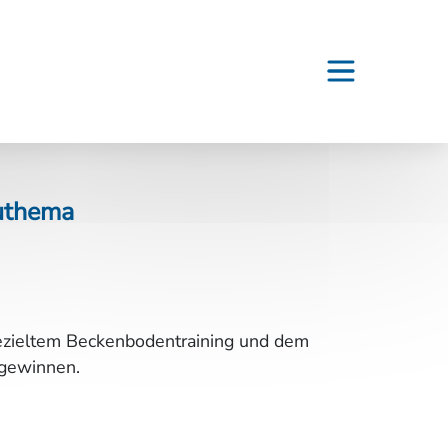
buthema
 gezieltem Beckenbodentraining und dem
kgewinnen.