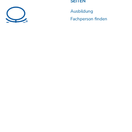
SEITEN
Ausbildung
Fachperson finden
Der Beckenboden
Über uns
LINKS
BLOG
15. BeBo Symposium
Aktuelles
Fachtagung Augsburg -
Apropos Po
Beckenboden online Kurs
SHOP
KONTAKT
Übersicht
Kontakt DACH
CH:
+41 44 312 30 77
Bücher
DE:
+49 176 72 74 42 98
BeBo Produkte