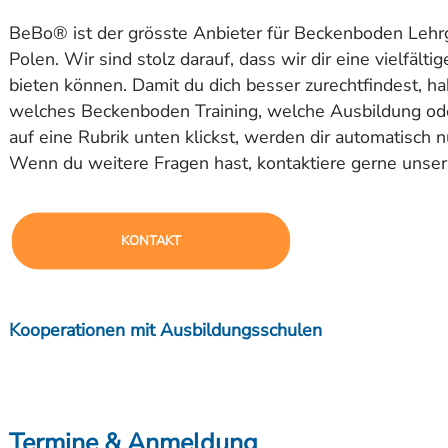
Polen. Wir sind stolz darauf, dass wir dir eine vielfält
bieten können. Damit du dich besser zurechtfindest, ha
welches Beckenboden Training, welche Ausbildung ode
auf eine Rubrik unten klickst, werden dir automatisch
Wenn du weitere Fragen hast, kontaktiere gerne uns
KONTAKT
Kooperationen mit Ausbildungsschulen
Beckenboden Ausbildung Schwe
Wir bieten in Kooperation mit CareStudy den Basisle
Termine & Anmeldung
BeckenbodenFachfrau/Fachmann (als Kompaktwoche
Angebot
Auswahl
For
Beckenboden Ausbildung in Bad Zurzach