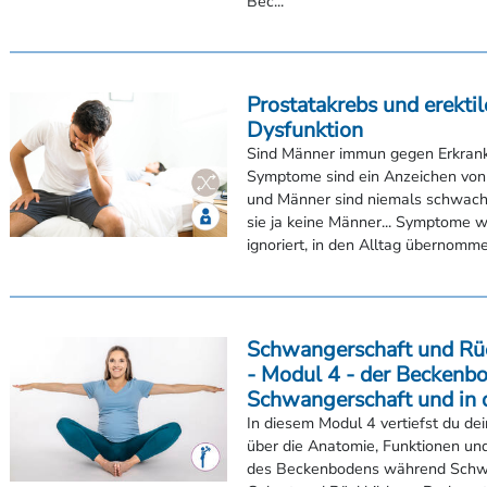
ADMEDIA – Weiterbildungszentrum, Chemnitz
Prostatakrebs und erektil
Fortbildungsinstitut Waldenburg, Waldenburg
Dysfunktion
Bildungsakademie des Landessportbundes e.V.,
Sind Männer immun gegen Erkran
Grone Bildungszentrum, Hamburg
Symptome sind ein Anzeichen vo
Bildungscampus für Gesundheits- und Sozialbe
und Männer sind niemals schwach
sie ja keine Männer... Symptome 
Lippspringe
ignoriert, in den Alltag übernommen
Medizinisches Fortbildungszentrum Hagen G
Beckenboden Ausbildung Österrei
Schwangerschaft und Rü
Wir bieten in Kooperation mit den folgenden Schul
- Modul 4 - der Beckenbo
Workshops in diesen Städten an:
Schwangerschaft und in 
In diesem Modul 4 vertiefst du de
Beckenboden Ausbildung Klagenfurt
über die Anatomie, Funktionen u
des Beckenbodens während Schw
Beckenboden Ausbildung Südtirol, Vahrn
Geburt und Rückbildung. Du lernst
körperliche Veränderungen und Bes
Termine und Anmeldung unter: