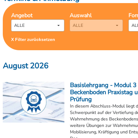
ALLE
ALLE
AL
Termine und Anmeldung unter:
CareStudy
X Filter zurücksetzen
Beckenboden Ausbildung Deuts
August 2026
Wir bieten in Kooperation mit den folgenden Schul
Workshops in diesen Städten an:
Basislehrgang - Modul 3 
Beckenboden Ausbildung in Chemnitz
Beckenboden Praxistag 
Prüfung
Beckenboden Ausbildung in Waldenburg
In diesem Abschluss-Modul liegt 
Schwerpunkt auf der Vertiefung d
Beckenboden Ausbildung in Frankfurt
Wahrnehmung des Beckenbodens.
weitere Übungen zur Wahrnehmu
Beckenboden Ausbildung in Hamburg
Mobilisierung, Kräftigung und En
Bec...
Beckenboden Ausbildung in Nordrhein-Westfalen (H
Termine und Anmeldung unter: