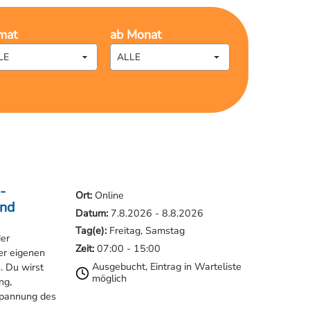
LE
ALLE
chland
en verschiedene Lehrgänge, Seminare und
-
Ort:
Online
und
Datum:
7.8.2026
-
8.8.2026
Tag(e):
Freitag, Samstag
der
Zeit:
07:00
-
15:00
er eigenen
Ausgebucht, Eintrag in Warteliste
 Du wirst
möglich
ng,
tspannung des
agen, Bad Lippspringe)