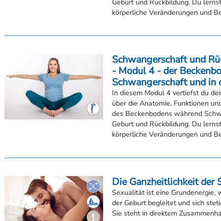
Fortbildungszentrum Klagenfurt
Bildungshaus im Kloster Neustift, Südtirol
Schwangerschaft und Rü
- Modul 4 - der Beckenbo
Schwangerschaft und in 
In diesem Modul 4 vertiefst du de
über die Anatomie, Funktionen u
des Beckenbodens während Schw
Geburt und Rückbildung. Du lernst
körperliche Veränderungen und Bes
Die Ganzheitlichkeit der 
Sexualität ist eine Grundenergie,
der Geburt begleitet und sich steti
Sie steht in direktem Zusammenh
unserer Gesundheit. Bei diesem 
lernst du unter ander...