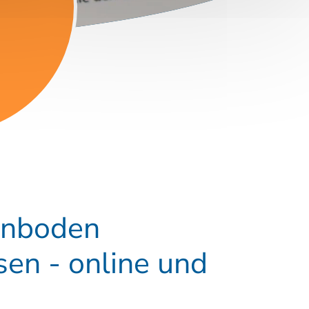
enboden
en - online und
rgänge im deutschsprachigen Raum und in