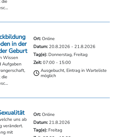
ckbildung
Ort:
Online
den in der
Datum:
20.8.2026
-
21.8.2026
der Geburt
Tag(e):
Donnerstag, Freitag
in Wissen
Zeit:
07:00
-
15:00
nd Aufgaben
Ausgebucht, Eintrag in Warteliste
angerschaft,
möglich
 die
c...
Sexualität
Ort:
Online
 welche uns ab
Datum:
21.8.2026
g verändert.
Tag(e):
Freitag
ang mit
Zeit:
07:00
-
15:00
Grundseminar
Garantierte Durchführung