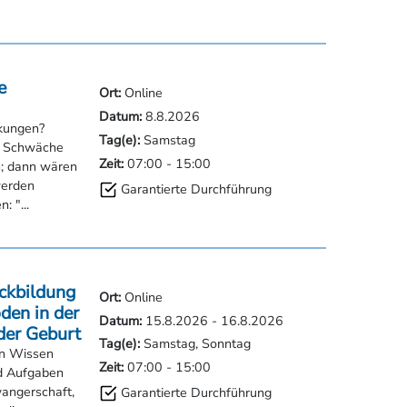
e
Ort:
Online
 Frankfurt
Datum:
8.8.2026
kungen?
Tag(e):
Samstag
n Schwäche
rufe St. Johannisstift GmbH, Bad
Zeit:
07:00
-
15:00
; dann wären
werden
Garantierte Durchführung
: "...
mbH, Hagen
ch / Südtirol
ckbildung
en verschiedene Lehrgänge, Seminare und
Ort:
Online
den in der
Datum:
15.8.2026
-
16.8.2026
der Geburt
Tag(e):
Samstag, Sonntag
in Wissen
Zeit:
07:00
-
15:00
nd Aufgaben
angerschaft,
Garantierte Durchführung
 die
c...