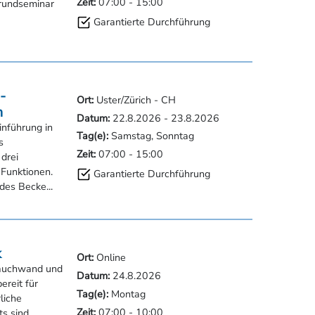
-
Ort:
Uster/Zürich - CH
n
Datum:
22.8.2026
-
23.8.2026
inführung in
Tag(e):
Samstag, Sonntag
s
Zeit:
07:00
-
15:00
 drei
Funktionen.
Garantierte Durchführung
es Becke...
k
Ort:
Online
auchwand und
Datum:
24.8.2026
ereit für
Tag(e):
Montag
liche
Zeit:
07:00
-
10:00
s sind
 ...
Garantierte Durchführung